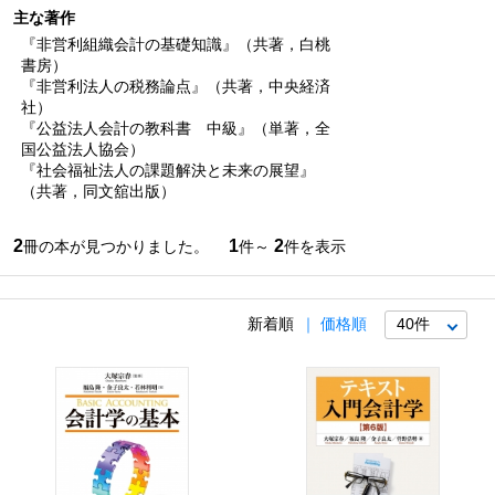
主な著作
『非営利組織会計の基礎知識』（共著，白桃
書房）
『非営利法人の税務論点』（共著，中央経済
社）
『公益法人会計の教科書 中級』（単著，全
国公益法人協会）
『社会福祉法人の課題解決と未来の展望』
（共著，同文舘出版）
2
1
2
冊の本が見つかりました。
件～
件を表示
新着順
価格順