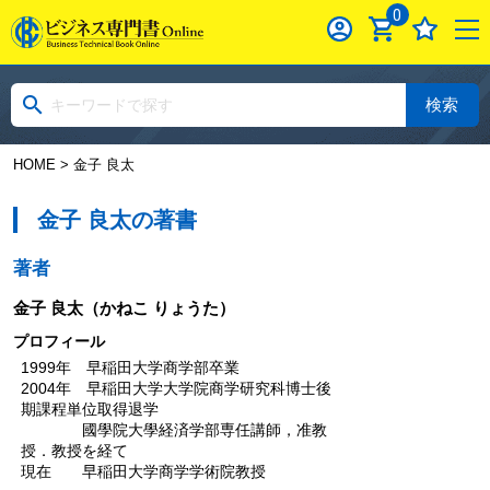
0
検索
HOME
> 金子 良太
金子 良太の著書
著者
金子 良太
（かねこ りょうた）
プロフィール
1999年 早稲田大学商学部卒業
2004年 早稲田大学大学院商学研究科博士後
期課程単位取得退学
國學院大學経済学部専任講師，准教
授．教授を経て
現在 早稲田大学商学学術院教授