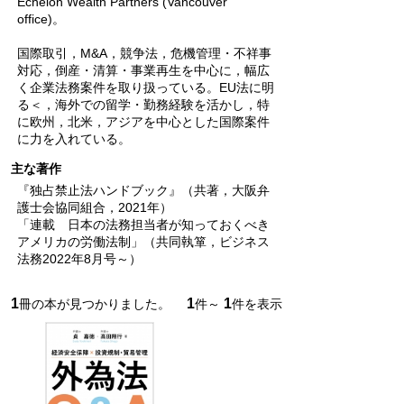
Echelon Wealth Partners (Vancouver
office)。
国際取引，M&A，競争法，危機管理・不祥事
対応，倒産・清算・事業再生を中心に，幅広
く企業法務案件を取り扱っている。EU法に明
る＜，海外での留学・勤務経験を活かし，特
に欧州，北米，アジアを中心とした国際案件
に力を入れている。
主な著作
『独占禁止法ハンドブック』（共著，大阪弁
護士会協同組合，2021年）
「連載 日本の法務担当者が知っておくべき
アメリカの労働法制」（共同執箪，ビジネス
法務2022年8月号～）
1
1
1
冊の本が見つかりました。
件～
件を表示