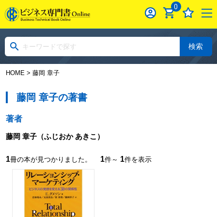
0
検索
HOME
> 藤岡 章子
藤岡 章子の著書
著者
藤岡 章子
（ふじおか あきこ）
1
1
1
冊の本が見つかりました。
件～
件を表示