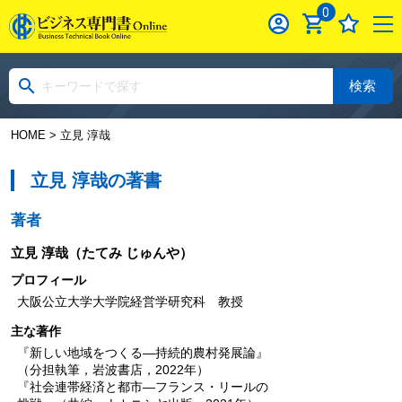
0
検索
HOME
> 立見 淳哉
立見 淳哉の著書
著者
立見 淳哉
（たてみ じゅんや）
プロフィール
大阪公立大学大学院経営学研究科 教授
主な著作
『新しい地域をつくる―持続的農村発展論』
（分担執筆，岩波書店，2022年）
『社会連帯経済と都市―フランス・リールの