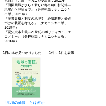
挑戦』（共編，ナカニシヤ出版，2021年）
『田園回帰がひらく新しい都市農山村関係―
現場から理論まで』（分担執筆，ナカニシヤ
出版，2021年）
『産業集積と制度の地理学―経済調整と価値
づけの装置を考える』（ナカニシヤ出版，
2019年）
『認知資本主義―21世紀のポリティカル・エ
コノミー』（分担執筆，ナカニシヤ出版，
2016年）
1
1
1
冊の本が見つかりました。
件～
件を表示
「地域の価値」とは何か―