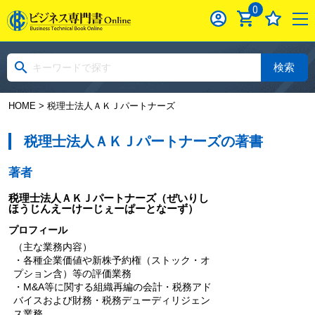
0
検索
HOME
> 税理士法人ＡＫＪパートナーズ
税理士法人ＡＫＪパートナーズの著書
著者
税理士法人ＡＫＪパートナーズ
（ぜいりし
ほうじんえーけーじぇーぱーとなーず）
プロフィール
（主な業務内容）
・各種企業価値や新株予約権（ストック・オ
プション含）等の評価業務
・M&A等に関する組織再編の会計・税務アド
バイスおよび財務・税務デューディリジェン
ス業務