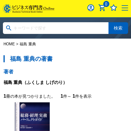
0
検索
HOME
> 福島 重典
福島 重典の著書
著者
福島 重典
（ふくしま しげのり）
1
1
1
冊の本が見つかりました。
件～
件を表示