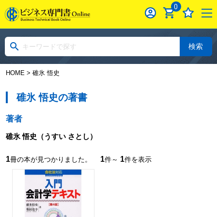
0
検索
HOME
> 碓氷 悟史
碓氷 悟史の著書
著者
碓氷 悟史
（うすい さとし）
1
1
1
冊の本が見つかりました。
件～
件を表示