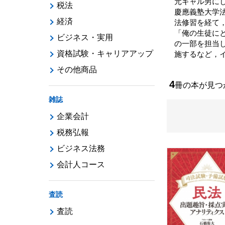
元ギャル男に
税法
慶應義塾大学
経済
法修習を経て
「俺の生徒に
ビジネス・実用
の一部を担当
資格試験・キャリアアップ
施するなど，
その他商品
4
冊の本が見
雑誌
企業会計
税務弘報
ビジネス法務
会計人コース
査読
査読