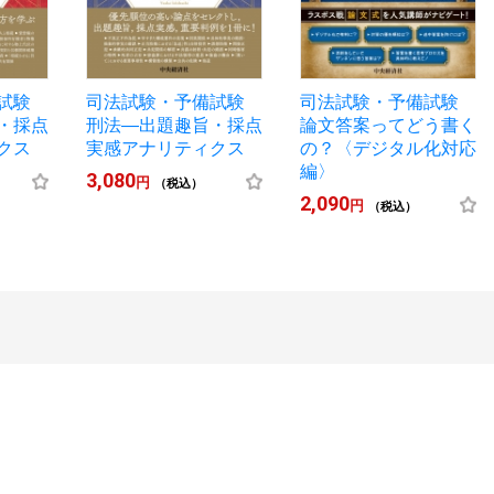
備試験
司法試験・予備試験
司法試験・予備試験
・採点
刑法―出題趣旨・採点
論文答案ってどう書く
クス
実感アナリティクス
の？〈デジタル化対応
編〉
3,080
円
（税込）
2,090
円
（税込）