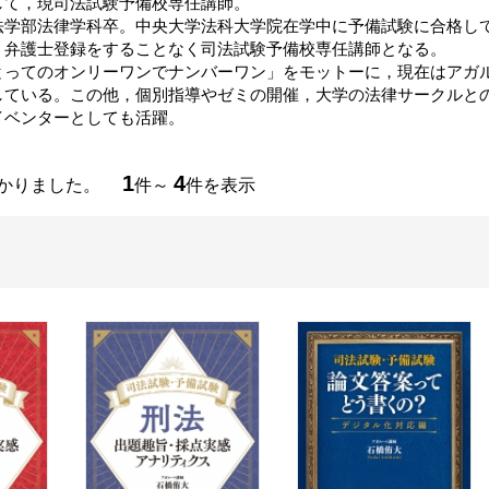
して，現司法試験予備校専任講師。
法学部法律学科卒。中央大学法科大学院在学中に予備試験に合格し
，弁護士登録をすることなく司法試験予備校専任講師となる。
とってのオンリーワンでナンバーワン」をモットーに，現在はアガ
している。この他，個別指導やゼミの開催，大学の法律サークルと
イベンターとしても活躍。
1
4
つかりました。
件～
件を表示