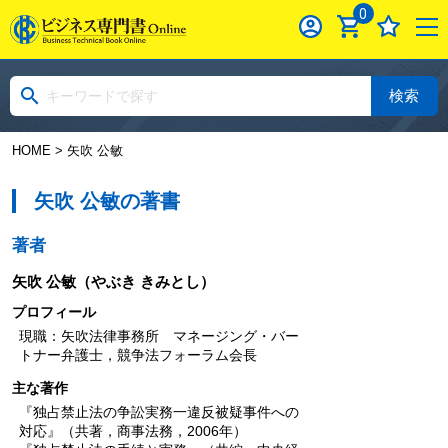
0
検索
HOME
> 矢吹 公敏
矢吹 公敏の著書
著者
矢吹 公敏
（やぶき きみとし）
プロフィール
現職：矢吹法律事務所 マネージング・バー
トナー弁護士，競争法フォーラム会長
主な著作
『独占禁止法の争訟実務一違反被疑事件への
対応』（共著，商事法務，2006年）