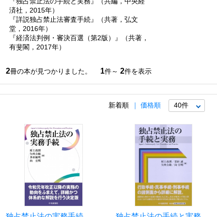
『独占禁止法の手続と実務』（共編，中央経
済社，2015年）
『詳説独占禁止法審査手続』（共著，弘文
堂，2016年）
『経済法判例・審決百選（第2版）』（共著，
有斐閣，2017年）
2
1
2
冊の本が見つかりました。
件～
件を表示
新着順
価格順
独占禁止法の実務手続
独占禁止法の手続と実務