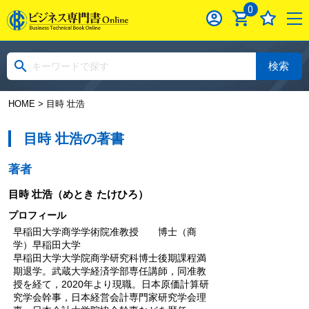
0
検索
HOME
> 目時 壮浩
目時 壮浩の著書
著者
目時 壮浩
（めとき たけひろ）
プロフィール
早稲田大学商学学術院准教授 博士（商
学）早稲田大学
早稲田大学大学院商学研究科博士後期課程満
期退学。武蔵大学経済学部専任講師，同准教
授を経て，2020年より現職。日本原価計算研
究学会幹事，日本経営会計専門家研究学会理