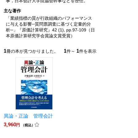
事，日本会計大学院協会幹事などを歴任。
主な著作
「業績指標の質が行政組織のパフォーマンス
に与える影響─質問票調査に基づく定量的分
析─」『原価計算研究』42 (1), pp.97-109（日
本原価計算研究学会賞論文賞受賞）
1
1
1
冊の本が見つかりました。
件～
件を表示
異論・正論 管理会計
3,960
円
（税込）