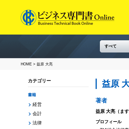
HOME
> 益原 大亮
カテゴリー
益原 
書籍
著者
経営
益原 大亮
（ます
会計
プロフィール
法律