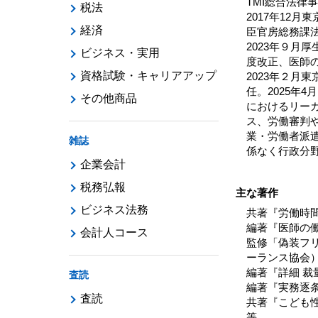
TMI総合法律
税法
2017年12月
経済
臣官房総務課法
2023年９
ビジネス・実用
度改正、医師
資格試験・キャリアアップ
2023年２月
任。2025年
その他商品
におけるリー
ス、労働審判
業・労働者派
雑誌
係なく行政分
企業会計
税務弘報
主な著作
ビジネス法務
共著『労働時
編著『医師の働
会計人コース
監修「偽装フ
ーランス協会
編著『詳細 裁
査読
編著『実務逐
査読
共著『こども性
等