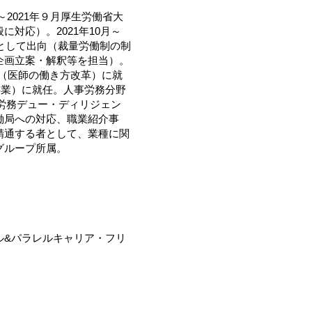
月～2021年９月厚生労働省大
対応）。2021年10月～
官として出向（裁量労働制の制
企画立案・解釈等を担当）。
与（医師の働き方改革）に就
事業）に就任。人事労務分野
労務デュー・ディリジェン
働局への対応、職業紹介事
精通する者として、業種に関
グループ所属。
ル&パラレルキャリア・フリ