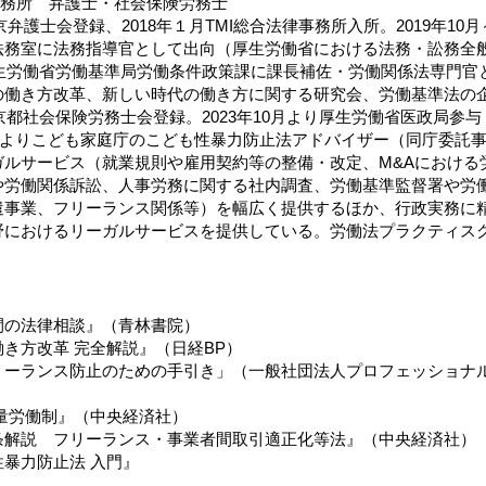
事務所 弁護士・社会保険労務士
東京弁護士会登録、2018年１月TMI総合法律事務所入所。2019年10
務室に法務指導官として出向（厚生労働省における法務・訟務全般に
月厚生労働省労働基準局労働条件政策課に課長補佐・労働関係法専門
の働き方改革、新しい時代の働き方に関する研究会、労働基準法の
東京都社会保険労務士会登録。2023年10月より厚生労働省医政局参
4月よりこども家庭庁のこども性暴力防止法アドバイザー（同庁委託
ガルサービス（就業規則や雇用契約等の整備・改定、M&Aにおける
や労働関係訴訟、人事労務に関する社内調査、労働基準監督署や労
遣事業、フリーランス関係等）を幅広く提供するほか、行政実務に
野におけるリーガルサービスを提供している。労働法プラクティス
間の法律相談』（青林書院）
き方改革 完全解説』（日経BP）
リーランス防止のための手引き」（一般社団法人プロフェッショナ
）
量労働制』（中央経済社）
条解説 フリーランス・事業者間取引適正化等法』（中央経済社）
暴力防止法 入門』