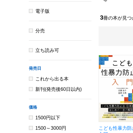
電子版
3
冊の本が見
分売
立ち読み可
発売日
これから出る本
新刊(発売後60日以内)
価格
1500円以下
1500～3000円
こども性暴力防