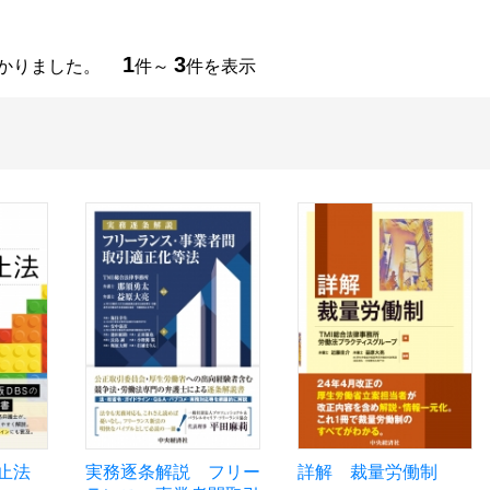
1
3
つかりました。
件～
件を表示
止法
実務逐条解説 フリー
詳解 裁量労働制