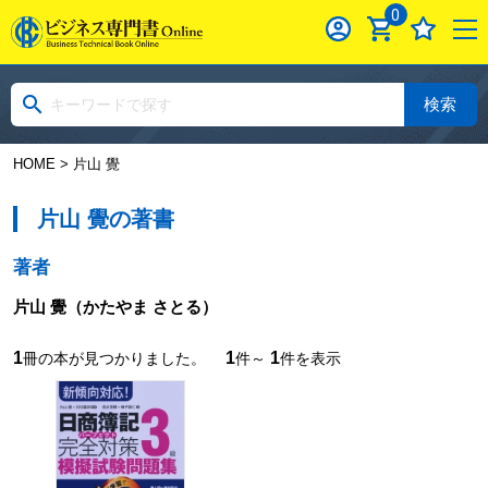
0
検索
HOME
> 片山 覺
片山 覺の著書
著者
片山 覺
（かたやま さとる）
1
1
1
冊の本が見つかりました。
件～
件を表示