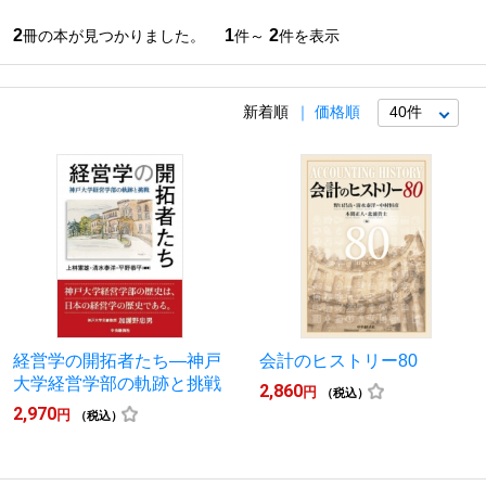
2
1
2
冊の本が見つかりました。
件～
件を表示
新着順
価格順
経営学の開拓者たち―神戸
会計のヒストリー80
大学経営学部の軌跡と挑戦
2,860
円
（税込）
2,970
円
（税込）