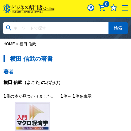
0
検索
HOME
> 横田 信武
横田 信武の著書
著者
横田 信武
（よこた のぶたけ）
1
1
1
冊の本が見つかりました。
件～
件を表示