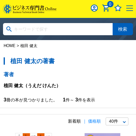
0
検索
HOME
> 植田 健太
植田 健太の著書
著者
植田 健太
（うえだ けんた）
3
1
3
冊の本が見つかりました。
件～
件を表示
新着順
価格順