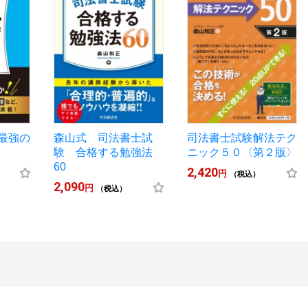
最強の
森山式 司法書士試
司法書士試験解法テク
験 合格する勉強法
ニック５０〈第２版〉
60
2,420
円
（税込）
2,090
円
（税込）