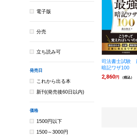
電子版
分売
立ち読み可
司法書士試験 
暗記ワザ100
発売日
2,860
円
（税込）
これから出る本
新刊(発売後60日以内)
価格
1500円以下
1500～3000円