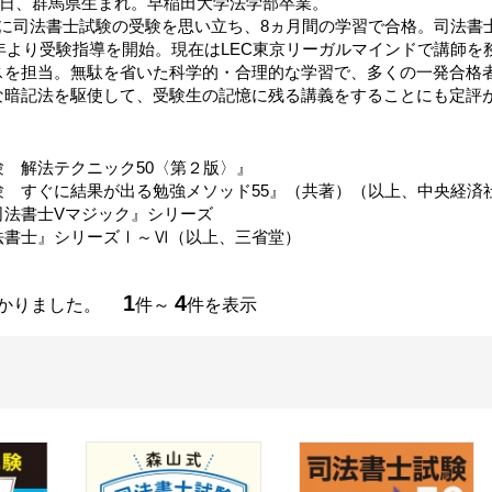
27日、群馬県生まれ。早稲田大学法学部卒業。
時に司法書士試験の受験を思い立ち、8ヵ月間の学習で合格。司法書
4年より受験指導を開始。現在はLEC東京リーガルマインドで講師
スを担当。無駄を省いた科学的・合理的な学習で、多くの一発合格
な暗記法を駆使して、受験生の記憶に残る講義をすることにも定評
 解法テクニック50〈第２版〉』
験 すぐに結果が出る勉強メソッド55』（共著）（以上、中央経済
司法書士Vマジック』シリーズ
法書士』シリーズⅠ～Ⅵ（以上、三省堂）
1
4
つかりました。
件～
件を表示