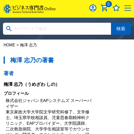
0
検索
HOME
> 梅澤 志乃
梅澤 志乃の著書
著者
梅澤 志乃
（うめざわ しの）
プロフィール
株式会社ジャパン EAPシステムズ スーパーバ
イザー
東京家政大学大学院文学研究科修了。文学修
士。埼玉県学校相談員、児童思春期精神科ク
リニック、EAPプロバイダー、大学院講師、
二次救急病院、大学学生相談室等でカウンセ