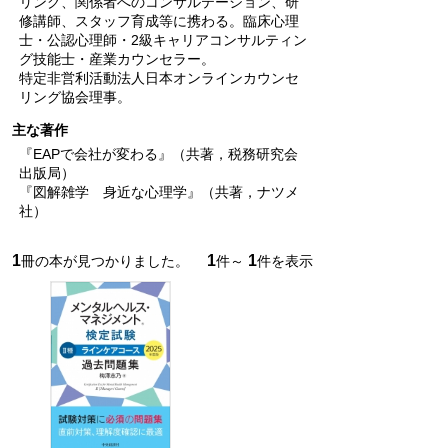
リング、関係者へのコンサルテーション、研
修講師、スタッフ育成等に携わる。臨床心理
士・公認心理師・2級キャリアコンサルティン
グ技能士・産業カウンセラー。
特定非営利活動法人日本オンラインカウンセ
リング協会理事。
主な著作
『EAPで会社が変わる』（共著，税務研究会
出版局）
『図解雑学 身近な心理学』（共著，ナツメ
社）
1
1
1
冊の本が見つかりました。
件～
件を表示