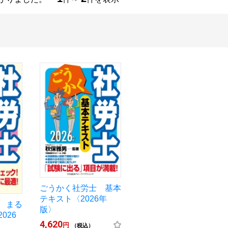
ごうかく社労士 基本
テキスト〈2026年
 まる
版〉
026
4,620
円
（税込）