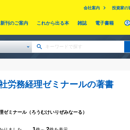
会社案内
投資家の
新刊のご案内
これから出る本
雑誌
電子書籍
社労務経理ゼミナールの著書
理ゼミナール
（ろうむけいりぜみなーる）
1
2
つかりました。
件～
件を表示