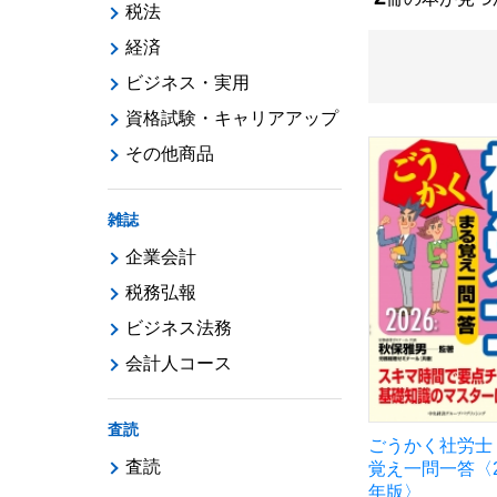
税法
経済
ビジネス・実用
資格試験・キャリアアップ
その他商品
雑誌
企業会計
税務弘報
ビジネス法務
会計人コース
査読
ごうかく社労士
査読
覚え一問一答〈2
年版〉