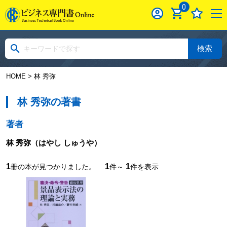
0
検索
HOME
> 林 秀弥
林 秀弥の著書
著者
林 秀弥
（はやし しゅうや）
1
1
1
冊の本が見つかりました。
件～
件を表示