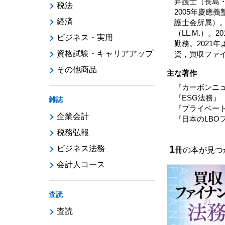
弁護士（長島
税法
2005年慶應
経済
護士会所属）。20
（LL.M.）。2
ビジネス・実用
勤務。202
資格試験・キャリアアップ
資，買収ファ
その他商品
主な著作
『カーボンニュ
『ESG法務』
雑誌
『プライベート
企業会計
『日本のLBO
税務弘報
1
ビジネス法務
冊の本が見
会計人コース
査読
査読