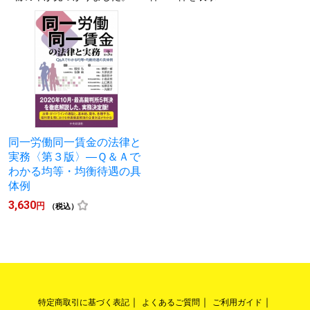
同一労働同一賃金の法律と
実務〈第３版〉―Ｑ＆Ａで
わかる均等・均衡待遇の具
体例
3,630
円
（税込）
特定商取引に基づく表記
よくあるご質問
ご利用ガイド