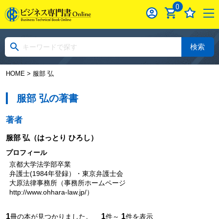
0
検索
HOME
> 服部 弘
服部 弘の著書
著者
服部 弘
（はっとり ひろし）
プロフィール
京都大学法学部卒業
弁護士(1984年登録）・東京弁護士会
大原法律事務所（事務所ホームページ
http://www.ohhara-law.jp/）
1
1
1
冊の本が見つかりました。
件～
件を表示