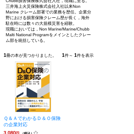
Chubb損害保険株式会社入社，現職に至る。
三井海上火災保険株式会社入社以来Non
Marine クレーム部署での業務を歴任。企業分
野における損害保険クレーム歴が長く，海外
駐在時には数々の大規模災害を経験。
現職においては，Non Marine/Marine/Chubb
Malti National Programをメインとしたクレー
ム部を統括している。
1
1
1
冊の本が見つかりました。
件～
件を表示
Ｑ＆ＡでわかるＤ＆Ｏ保険
の企業対応
3,080
円
（税込）