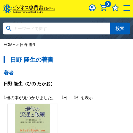
0
検索
HOME
> 日野 隆生
日野 隆生の著書
著者
日野 隆生
（ひの たかお）
1
1
1
冊の本が見つかりました。
件～
件を表示