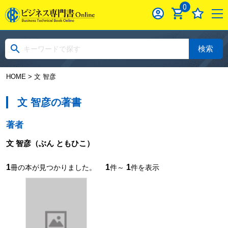
0
検索
HOME
> 文 智彦
文 智彦の著書
著者
文 智彦
（ぶん ともひこ）
1
1
1
冊の本が見つかりました。
件～
件を表示