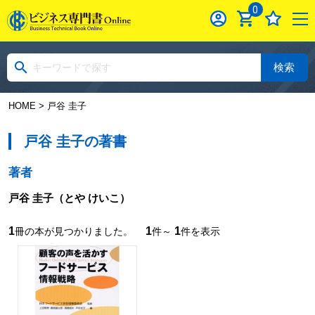
0
検索
HOME
> 戸谷 圭子
戸谷 圭子の著書
著者
戸谷 圭子
（とや けいこ）
1
1
1
冊の本が見つかりました。
件～
件を表示