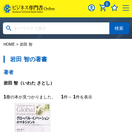
0
検索
HOME
> 岩田 智
岩田 智の著書
著者
岩田 智
（いわた さとし）
1
1
1
冊の本が見つかりました。
件～
件を表示