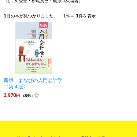
社，加登豊・松尾貴巳・梶原武久編著）
1
1
1
冊の本が見つかりました。
件～
件を表示
新版 まなびの入門会計学
〈第４版〉
2,970
円
（税込）