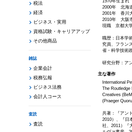
1970年生まれ
税法
2000年 北
経済
2001年 香
2010年 大
ビジネス・実用
現職 京都大
資格試験・キャリアアップ
職歴：日本学
その他商品
究員、フラン
省・科学技術
雑誌
研究分野：ア
企業会計
主な著作
税務弘報
International P
ビジネス法務
The Routledge 
Creatives (BeM
会計人コース
(Praeger Quoru
共著：『アン
査読
2010）、『
査読
社、2011）
ルヴァ書房、2