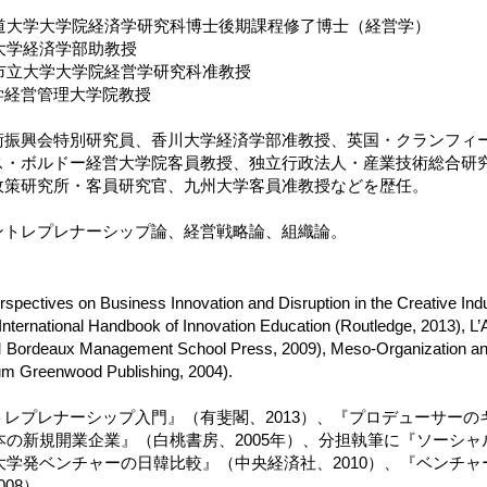
海道大学大学院経済学研究科博士後期課程修了博士（経営学）
川大学経済学部助教授
阪市立大学大学院経営学研究科准教授
学経営管理大学院教授
術振興会特別研究員、香川大学経済学部准教授、英国・クランフィ
ス・ボルドー経営大学院客員教授、独立行政法人・産業技術総合研
政策研究所・客員研究官、九州大学客員准教授などを歴任。
ントレプレナーシップ論、経営戦略論、組織論。
erspectives on Business Innovation and Disruption in the Creative Ind
International Handbook of Innovation Education (Routledge, 2013), L
 Bordeaux Management School Press, 2009), Meso-Organization an
m Greenwood Publishing, 2004).
トレプレナーシップ入門』（有斐閣、2013）、『プロデューサー
日本の新規開業企業』（白桃書房、2005年）、分担執筆に『ソーシ
『大学発ベンチャーの日韓比較』（中央経済社、2010）、『ベンチ
008）。