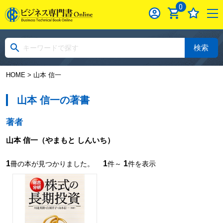
0
検索
HOME
> 山本 信一
山本 信一の著書
著者
山本 信一
（やまもと しんいち）
1
1
1
冊の本が見つかりました。
件～
件を表示