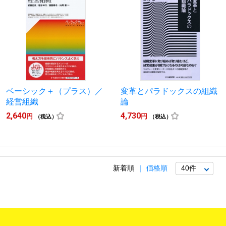
ベーシック＋（プラス）／
変革とパラドックスの組織
経営組織
論
2,640
4,730
円
円
（税込）
（税込）
新着順
価格順