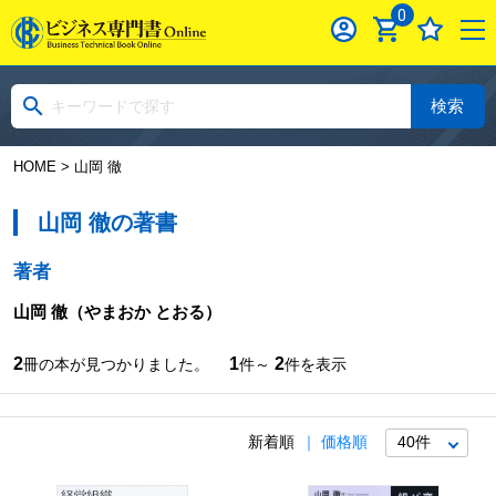
0
検索
HOME
> 山岡 徹
山岡 徹の著書
著者
山岡 徹
（やまおか とおる）
2
1
2
冊の本が見つかりました。
件～
件を表示
新着順
価格順