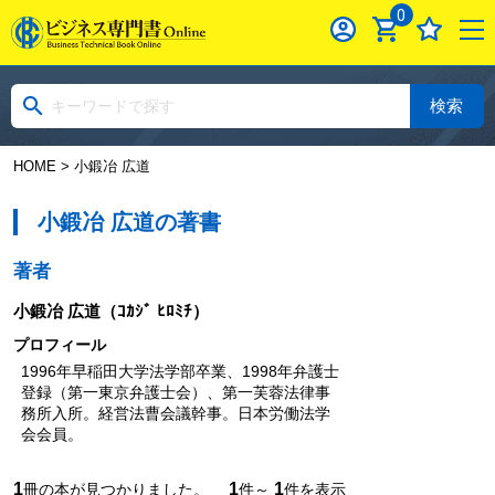
0
検索
HOME
> 小鍛冶 広道
小鍛冶 広道の著書
著者
小鍛冶 広道
（ｺｶｼﾞ ﾋﾛﾐﾁ）
プロフィール
1996年早稲田大学法学部卒業、1998年弁護士
登録（第一東京弁護士会）、第一芙蓉法律事
務所入所。経営法曹会議幹事。日本労働法学
会会員。
1
1
1
冊の本が見つかりました。
件～
件を表示