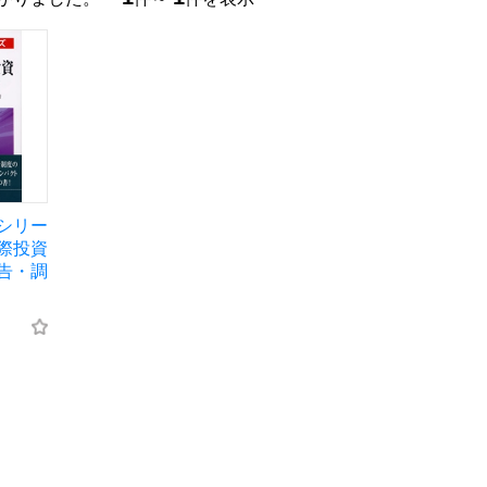
シリー
際投資
告・調