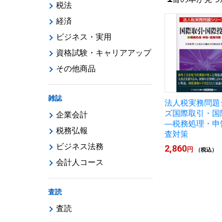
税法
経済
ビジネス・実用
資格試験・キャリアアップ
その他商品
雑誌
法人税実務問題
ズ国際取引・国
企業会計
―税務処理・申
税務弘報
査対策
ビジネス法務
2,860
円
（税込）
会計人コース
査読
査読