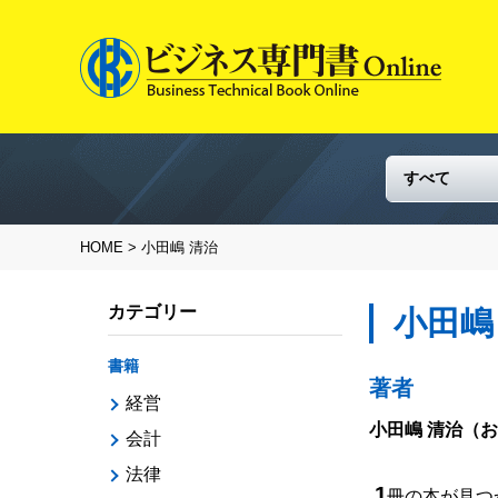
HOME
> 小田嶋 清治
カテゴリー
小田嶋
書籍
著者
経営
小田嶋 清治
（お
会計
法律
1
冊の本が見