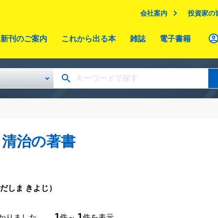
会社案内
投資家の
新刊のご案内
これから出る本
雑誌
電子書籍
 清治の著書
だしま きよじ）
1
1
つかりました。
件～
件を表示