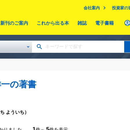
会社案内
投資家の
新刊のご案内
これから出る本
雑誌
電子書籍
洋一の著書
ち よういち）
1
5
つかりました。
件～
件を表示