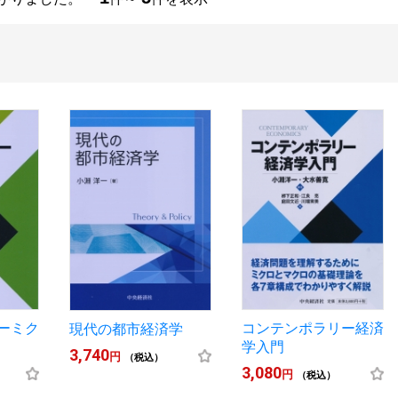
ーミク
コンテンポラリー経済
現代の都市経済学
学入門
3,740
円
（税込）
3,080
円
（税込）