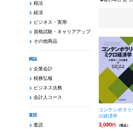
税法
経済
ビジネス・実用
資格試験・キャリアアップ
その他商品
雑誌
企業会計
税務弘報
ビジネス法務
会計人コース
コンテンポラリ
査読
ロ経済学
3,080
査読
円
（税込）