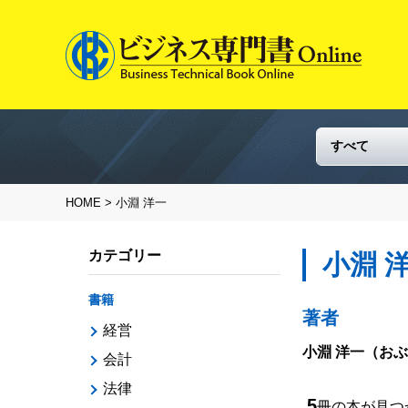
HOME
> 小淵 洋一
カテゴリー
小淵 
書籍
著者
経営
小淵 洋一
（おぶ
会計
法律
5
冊の本が見