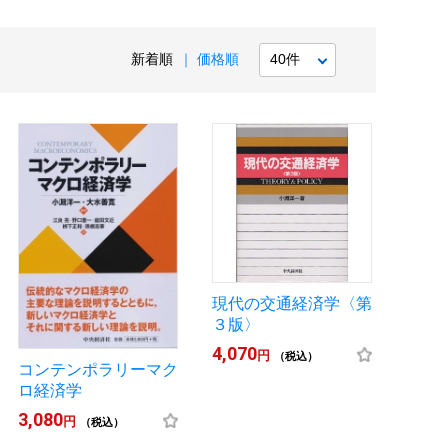
新着順
価格順
現代の交通経済学〈第
３版〉
4,070
円
（税込）
コンテンポラリーマク
ロ経済学
3,080
円
（税込）