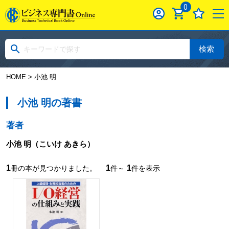
0
検索
HOME
> 小池 明
小池 明の著書
著者
小池 明
（こいけ あきら）
1
1
1
冊の本が見つかりました。
件～
件を表示