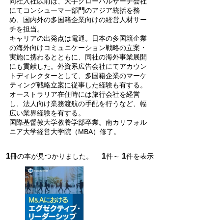
同社入社以前は、大手グローバルサーチ会社
にてコンシューマー部門のアジア統括を務
め、国内外の多国籍企業向けの経営人材サー
チを担当。
キャリアの出発点は電通。日本の多国籍企業
の海外向けコミュニケーション戦略の立案・
実施に携わるとともに、同社の海外事業展開
にも貢献した。外資系広告会社にてアカウン
トディレクターとして、多国籍企業のマーケ
ティング戦略立案に従事した経験も有する。
オーストラリア在住時には旅行会社を経営
し、法人向け業務渡航の手配を行うなど、幅
広い業界経験を有する。
国際基督教大学教養学部卒業。南カリフォル
ニア大学経営大学院（MBA）修了。
1
1
1
冊の本が見つかりました。
件～
件を表示