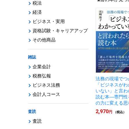
税法
経済
ビジネス・実用
資格試験・キャリアアップ
その他商品
雑誌
企業会計
税務弘報
法務の現場でつ
「ビジネスがわ
ビジネス法務
いない」と言わ
会計人コース
読む本―専門性
の力に変える思
2,970
査読
円
（税込）
査読