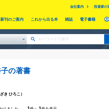
会社案内
投資家の
新刊のご案内
これから出る本
雑誌
電子書籍
裕子の著書
ざき ひろこ）
1
1
つかりました。
件～
件を表示