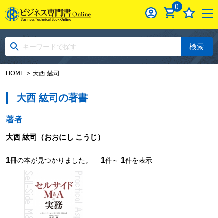
0
検索
HOME
> 大西 紘司
大西 紘司の著書
著者
大西 紘司
（おおにし こうじ）
1
1
1
冊の本が見つかりました。
件～
件を表示