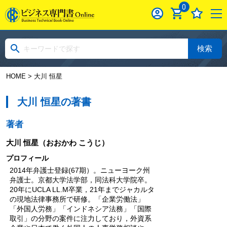
0
検索
HOME
> 大川 恒星
大川 恒星の著書
著者
大川 恒星
（おおかわ こうじ）
プロフィール
2014年弁護士登録(67期）。ニューヨーク州
弁護士。京都大学法学部，同法科大学院卒。
20年にUCLA LL.M卒業，21年までジャカルタ
の現地法律事務所で研修。「企業労働法」
「外国人労務」「インドネシア法務」「国際
取引」の分野の案件に注力しており，外資系