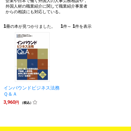
企業や日本で働く外国人の人事労務相談や，
外国人材の職業紹介に関して職業紹介事業者
からの相談にも対応している。
1
1
1
冊の本が見つかりました。
件～
件を表示
インバウンドビジネス法務
Ｑ＆Ａ
3,960
円
（税込）