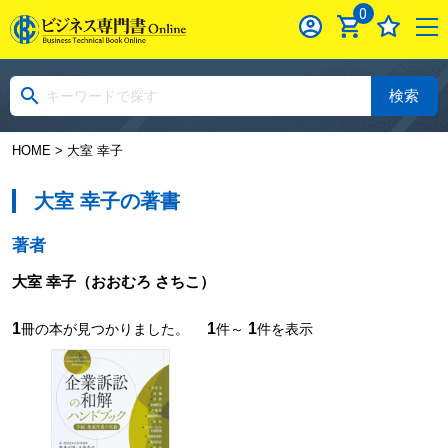
0
検索
HOME
> 大室 幸子
大室 幸子の著書
著者
大室 幸子
（おおむろ さちこ）
1
1
1
冊の本が見つかりました。
件～
件を表示