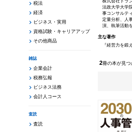
株式会社トラ
税法
法政大学大学
経済
事コンサルテ
定量分析、人
ビジネス・実用
演、執筆活動
資格試験・キャリアアップ
主な著作
その他商品
『経営力を鍛
雑誌
2
冊の本が見
企業会計
税務弘報
ビジネス法務
会計人コース
査読
査読