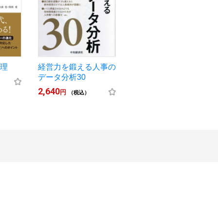
管理
経営力を鍛える人事の
データ分析30
2,640
円
（税込）