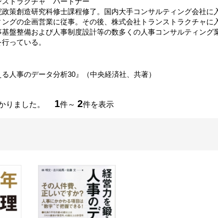
ンストラクチャ パートナー
院政策創造研究科修士課程修了。国内大手コンサルティング会社に
ィングの企画営業に従事。その後、株式会社トランストラクチャに
事基盤整備および人事制度設計等の数多くの人事コンサルティング
を行っている。
える人事のデータ分析30』（中央経済社、共著）
1
2
つかりました。
件～
件を表示