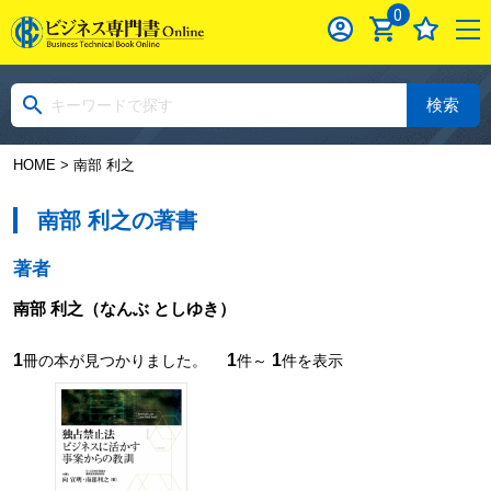
0
検索
HOME
> 南部 利之
南部 利之の著書
著者
南部 利之
（なんぶ としゆき）
1
1
1
冊の本が見つかりました。
件～
件を表示