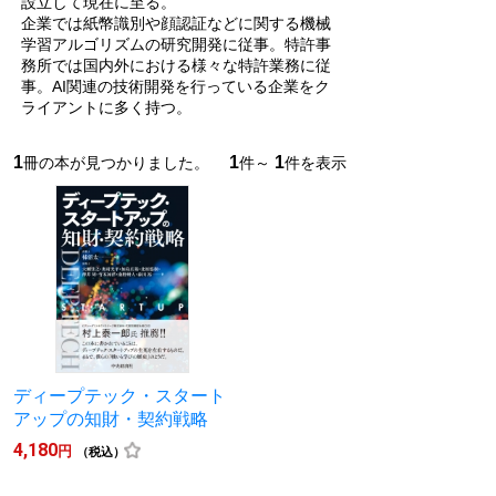
設立して現在に至る。
企業では紙幣識別や顔認証などに関する機械
学習アルゴリズムの研究開発に従事。特許事
務所では国内外における様々な特許業務に従
事。AI関連の技術開発を行っている企業をク
ライアントに多く持つ。
1
1
1
冊の本が見つかりました。
件～
件を表示
ディープテック・スタート
アップの知財・契約戦略
4,180
円
（税込）