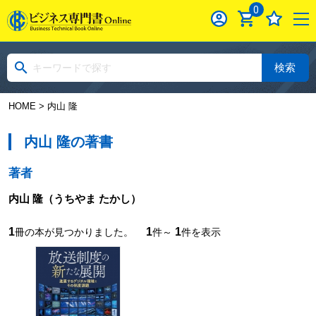
0
検索
HOME
> 内山 隆
内山 隆の著書
著者
内山 隆
（うちやま たかし）
1
1
1
冊の本が見つかりました。
件～
件を表示