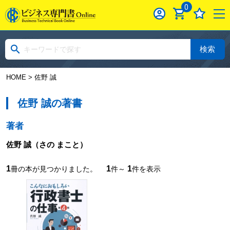
0
検索
HOME
> 佐野 誠
佐野 誠の著書
著者
佐野 誠
（さの まこと）
1
1
1
冊の本が見つかりました。
件～
件を表示