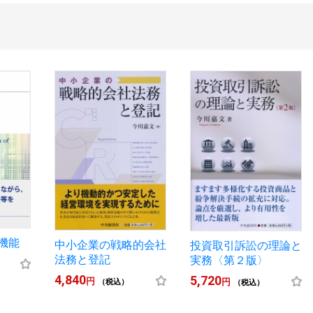
機能
中小企業の戦略的会社
投資取引訴訟の理論と
法務と登記
実務〈第２版〉
4,840
5,720
円
円
（税込）
（税込）