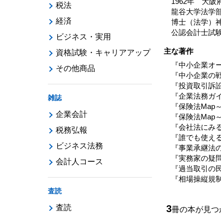
1962年 大
税法
龍谷大学法学
経済
博士（法学）
公認会計士試
ビジネス・実用
主な著作
資格試験・キャリアアップ
『中小企業オー
その他商品
『中小企業の戦
『投資取引訴訟
『企業法務ガイ
雑誌
『保険法Map
企業会計
『保険法Map
『会社法にみる
税務弘報
『誰でも使える
ビジネス法務
『事業承継法の
『実務家の疑問
会計人コース
『過当取引の民
『相場操縦規制
査読
査読
3
冊の本が見