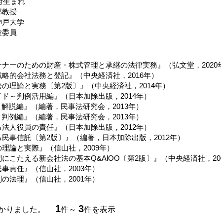
阪府生まれ
部教授
神戸大学
験委員
ナーのための財産・株式管理と承継の法律実務』（弘文堂，2020
略的会社法務と登記』（中央経済社，2016年）
の理論と実務〔第2版〕』（中央経済社，2014年）
ド～判例活用編』（日本加除出版，2014年）
～解説編』（編著，民事法研究会，2013年）
～判例編』（編著，民事法研究会，2013年）
法人役員の責任』（日本加除出版，2012年）
民事信託〔第2版〕』（編著，日本加除出版，2012年）
理論と実際』（信山社，2009年）
にこたえる新会社法の基本Q&AlOO〔第2版〕』（中央経済社，20
事責任』（信山社，2003年）
の法理』（信山社，2001年）
1
3
つかりました。
件～
件を表示