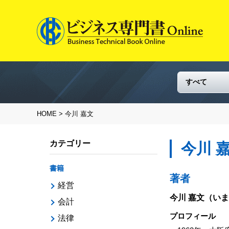
HOME
> 今川 嘉文
カテゴリー
今川 
書籍
著者
経営
今川 嘉文
（いま
会計
プロフィール
法律