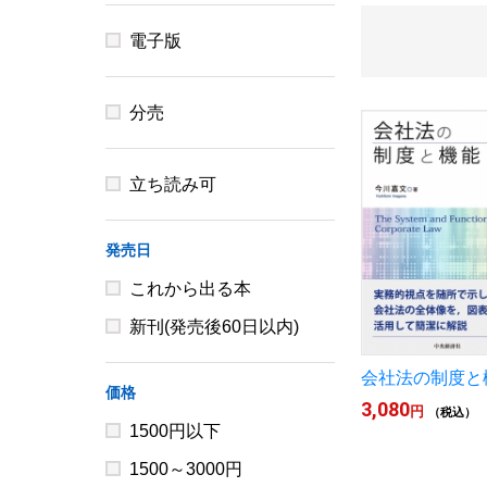
電子版
分売
立ち読み可
発売日
これから出る本
新刊(発売後60日以内)
会社法の制度と
価格
3,080
円
（税込）
1500円以下
1500～3000円