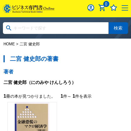
0
検索
HOME
> 二宮 健史郎
二宮 健史郎の著書
著者
二宮 健史郎
（にのみや けんしろう）
1
1
1
冊の本が見つかりました。
件～
件を表示