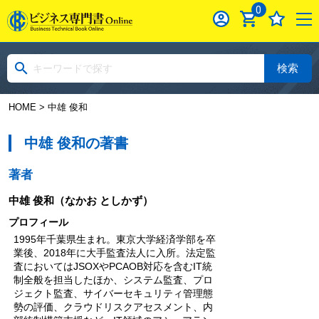
0
検索
HOME
> 中雄 俊和
中雄 俊和の著書
著者
中雄 俊和
（なかお としかず）
プロフィール
1995年千葉県生まれ。東京大学経済学部を卒
業後、2018年に大手監査法人に入所。法定監
査においてはJSOXやPCAOB対応を含むIT統
制全般を担当したほか、システム監査、プロ
ジェクト監査、サイバーセキュリティ管理態
勢の評価、クラウドリスクアセスメント、内