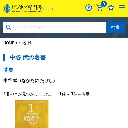
0
検索
HOME
> 中谷 武
中谷 武の著書
著者
中谷 武
（なかたに たけし）
1
1
1
冊の本が見つかりました。
件～
件を表示