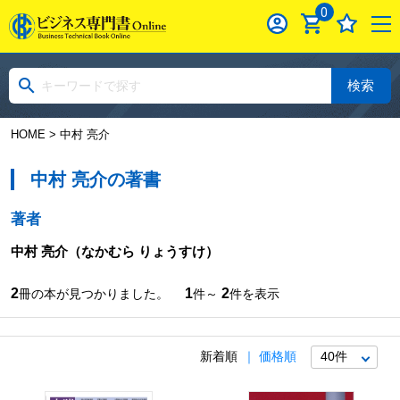
0
検索
HOME
> 中村 亮介
中村 亮介の著書
著者
中村 亮介
（なかむら りょうすけ）
2
1
2
冊の本が見つかりました。
件～
件を表示
新着順
価格順