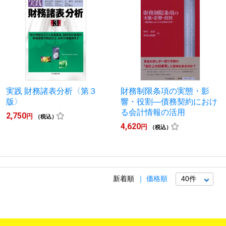
実践 財務諸表分析〈第３
財務制限条項の実態・影
版〉
響・役割―債務契約におけ
る会計情報の活用
2,750
円
（税込）
4,620
円
（税込）
新着順
価格順