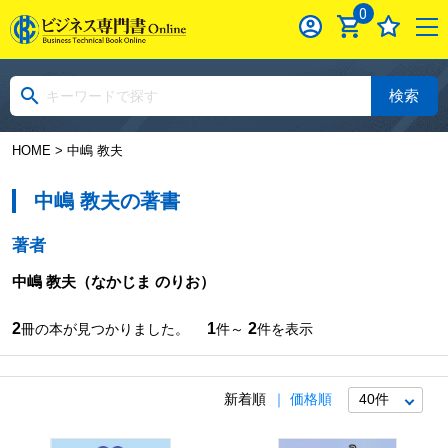
0
検索
HOME
> 中嶋 教夫
中嶋 教夫の著書
著者
中嶋 教夫
（なかじま のりお）
2
1
2
冊の本が見つかりました。
件～
件を表示
新着順
価格順